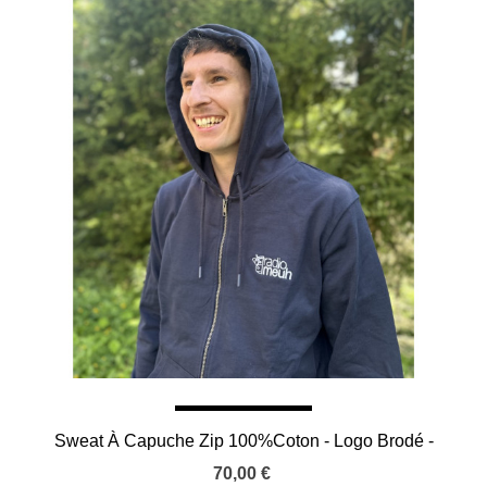
Sweat À Capuche Zip 100%Coton - Logo Brodé -
Navy
70,00 €