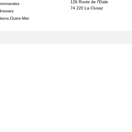
126 Route de l'Étale
ommandes
74 220 La Clusaz
dresses
tions Outre-Mer